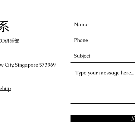
系
翁CEO俱乐部
w City, Singapore 573969
lehup
S