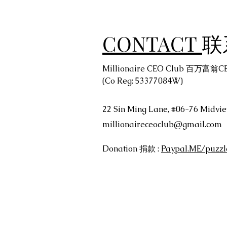
CONTACT
联
Millionaire CEO Club 百万富
(Co Reg: 53377084W)
22 Sin Ming Lane, #06-76 Midvie
millionaireceoclub@gmail.com
Donation 捐款 :
Paypal.ME/puzz