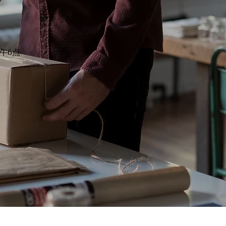
午6点
点